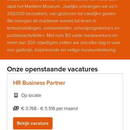
staat het Maritiem Museum. Jaarlijks ontvangen we zo’n 
200.000 bezoekers, van gezinnen tot zakelijke gasten. 
We brengen de maritieme wereld tot leven in 
tentoonstellingen, evenementen, schoolprogramma’s en 
publieksactiviteiten. Met ruim 80 vaste medewerkers en 
meer dan 200 vrijwilligers zetten we ons elke dag in voor 
een gastvrije, inspirerende en veilige museumbeleving.
Onze openstaande vacatures
HR Business Partner
Op locatie
€ 3.768 - € 5.516 per maand
Bekijk vacature